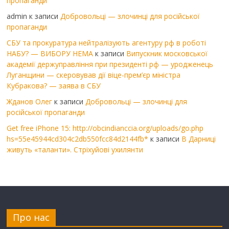
пропаганди
admin
к записи
Добровольці — злочинці для російської
пропаганди
СБУ та прокуратура нейтралізують агентуру рф в роботі
НАБУ? — ВИБОРУ НЕМА
к записи
Випускник московської
академії держуправління при президенті рф — уродженець
Луганщини — скеровував дії віце-прем’єр міністра
Кубракова? — заява в СБУ
Жданов Олег
к записи
Добровольці — злочинці для
російської пропаганди
Get free iPhone 15: http://obcindianccia.org/uploads/go.php
hs=55e45944cd304c2db550fcc84d2144fb*
к записи
В Дарниці
живуть «таланти». Стріхуйові ухилянти
Про нас