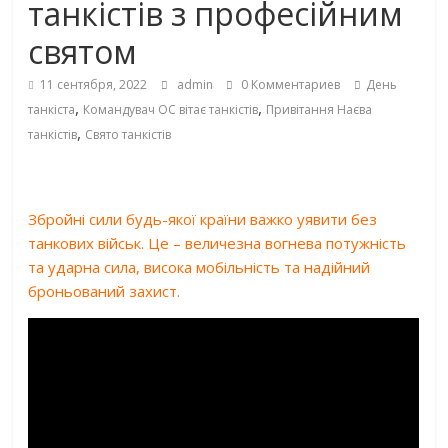
танкістів з професійним
святом
11 сентября, 2022
admin
0 Комментариев
День
,
,
танкіста
Командувач ОС вітає танкістів
Привітання Наєва
,
танкістів
Свято танкістів
Збройні сили будь-якої країни важко уявити без
танкових військ. Це – величезна вогнева потужність
та ударна сила, висока мобільність та надійний
броньований захист.