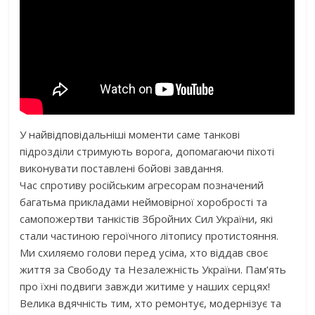
У найвідповідальніші моменти саме танкові
підрозділи стримують ворога, допомагаючи піхоті
виконувати поставлені бойові завдання.
Час спротиву російським агресорам позначений
багатьма прикладами неймовірної хоробрості та
самопожертви танкістів Збройних Сил України, які
стали частиною героїчного літопису протистояння.
Ми схиляємо голови перед усіма, хто віддав своє
життя за Свободу та Незалежність України. Пам’ять
про їхні подвиги завжди житиме у наших серцях!
Велика вдячність тим, хто ремонтує, модернізує та