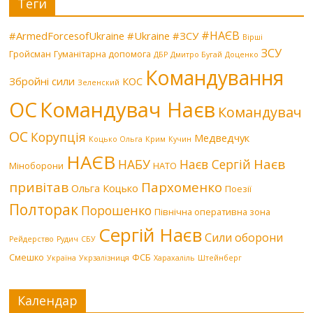
Теги
#НАЄВ
#ArmedForcesofUkraine
#Ukraine
#ЗСУ
Вірші
ЗСУ
Гройсман
Гуманітарна допомога
ДБР
Дмитро Бугай
Доценко
Командування
Збройні сили
КОС
Зеленский
Командувач Наєв
ОС
Командувач
ОС
Корупція
Медведчук
Коцько Ольга
Крим
Кучин
НАЄВ
Наєв
НАБУ
Наєв Сергій
Міноборони
НАТО
привітав
Пархоменко
Ольга Коцько
Поезії
Полторак
Порошенко
Північна оперативна зона
Сергій Наєв
Сили оборони
Рейдерство
Рудич
СБУ
Смешко
ФСБ
Україна
Укрзалізниця
Харахаліль
Штейнберг
Календар