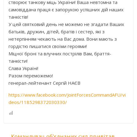
створює танкову міць України! Ваша невтомна та
самовіддана праця є запорукою успішних дій наших
танкістів!
У цей святковий день не можемо не згадати Ваших
батьків, дружин, дітей, братів і сестер, які з
нетерпінням чекають на Вас дома. Вони мають з
гордістю пишатися своїми героями!
Міцної броні та влучних пострілів Вам, браття-
танкісти!
Слава Україні!
Разом переможемо!
генерал-лейтенант Сергій НАЄВ
https://www.facebook.com/JointForcesCommandAFU/vi
deos/1185298372030330/
←
Командувач об’єднаних сил привітав