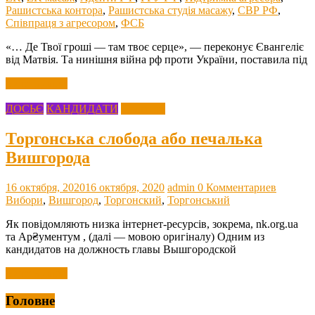
Рашистська контора
,
Рашистська студія масажу
,
СВР РФ
,
Співпраця з агресором
,
ФСБ
«… Де Твої гроші — там твоє серце», — переконує Євангеліє
від Матвія. Та нинішня війна рф проти України, поставила під
Читать далее
ДОСЬЄ
КАНДИДАТИ
Політика
Торгонська слобода або печалька
Вишгорода
16 октября, 2020
16 октября, 2020
admin
0 Комментариев
Вибори
,
Вишгород
,
Торгонский
,
Торгонський
Як повідомляють низка інтернет-ресурсів, зокрема, nk.org.ua
та Ар₴ументум , (далі — мовою оригіналу) Одним из
кандидатов на должность главы Вышгородской
Читать далее
Головне