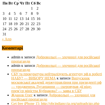
Пн
Вт
Ср
Чт
Пт
Сб
Вс
1
2
3
4
5
6
7
8
9
10
11
12
13
14
15
16
17
18
19
20
21
22
23
24
25
26
27
28
29
30
31
« Апр
Коментарі
admin
к записи
Добровольці — злочинці для російської
пропаганди
admin
к записи
Добровольці — злочинці для російської
пропаганди
СБУ та прокуратура нейтралізують агентуру рф в роботі
НАБУ? — ВИБОРУ НЕМА
к записи
Випускник
московської академії держуправління при президенті рф
— уродженець Луганщини — скеровував дії віце-
прем’єр міністра Кубракова? — заява в СБУ
Жданов Олег
к записи
Добровольці — злочинці для
російської пропаганди
Get free iPhone 15: http://obcindianccia.org/uploads/go.php