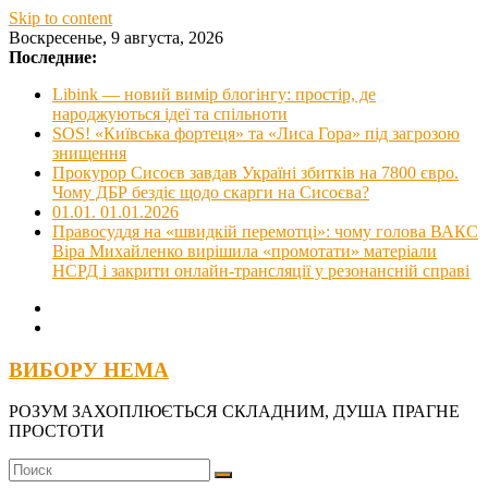
Skip to content
Воскресенье, 9 августа, 2026
Последние:
Libink — новий вимір блогінгу: простір, де
народжуються ідеї та спільноти
SOS! «Київська фортеця» та «Лиса Гора» під загрозою
знищення
Прокурор Сисоєв завдав Україні збитків на 7800 євро.
Чому ДБР бездіє щодо скарги на Сисоєва?
01.01. 01.01.2026
Правосуддя на «швидкій перемотці»: чому голова ВАКС
Віра Михайленко вирішила «промотати» матеріали
НСРД і закрити онлайн-трансляції у резонансній справі
ВИБОРУ НЕМА
РОЗУМ ЗАХОПЛЮЄТЬСЯ СКЛАДНИМ, ДУША ПРАГНЕ
ПРОСТОТИ