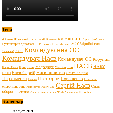
Теги
#НАЄВ
#ArmedForcesofUkraine
#Ukraine
#ЗСУ
Гройсман
Вірші
ЗСУ
Збройні сили
Гуманітарна допомога
ДБР
Дмитро Бугай
Доценко
Командування ОС
КОС
Зеленский
Командувач Наєв
Командувач ОС
Корупція
НАЄВ
НАБУ
Медведчук
Міноборони
Коцько Ольга
Крим
Кучин
Наєв привітав
Наєв Сергій
Ольга Коцько
НАТО
Полторак
Пархоменко
Порошенко
Поезії
Північна
Сергій Наєв
Сили
оперативна зона
Рейдерство
Рудич
СБУ
оборони
Смешко
ФСБ
Україна
Укрзалізниця
Харахаліль
Штейнберг
Календар
Август 2026