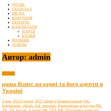
ДОСЬЄ
СКАНДАЛ
МЕДІА
КОРУПЦІЯ
ЦЕНЗУРА
КАНДИДАТИ
ПАРТІЇ
БЛОКИ
ВПЛИВИ
ЛОБІЗМ
Автор:
admin
Агресія
раша бізнес на крові та його адепти в
Україні
2 мая, 2022
3 июня, 2022
admin
0 Комментариев
#zk
,
#zkmassage_clients
,
#zk_massage
,
#економічна агентура РФ
,
ZK
,
ZK масаж
,
Адепти РФ
,
ГРУ РФ
,
Підтримка агресора
,