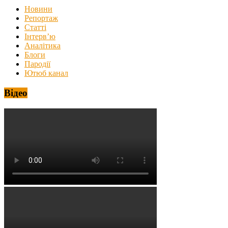
Новини
Репортаж
Статті
Інтерв’ю
Аналітика
Блоги
Пародії
Ютюб канал
Відео