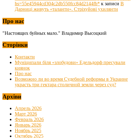
hs=55e45944cd304c2db550fcc84d2144fb*
к записи
В
Дарниці живуть «таланти». Стріхуйові ухилянти
Про нас
"Настоящих буйных мало." Владимир Высоцкий
Сторінки
Контакти
Муніципали біля «злобудови» Едельдорф пресували
киянок
Про нас
Возможно ли во время Судебной реформы в Украине
украсть три гектара столичной земли через суд?
Архіви
Апрель 2026
Март 2026
Февраль 2026
Январь 2026
Ноябрь 2025
Октябрь 2025