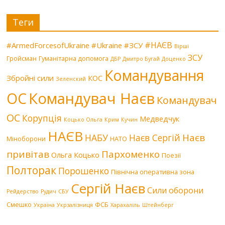
Теги
#НАЄВ
#ArmedForcesofUkraine
#Ukraine
#ЗСУ
Вірші
ЗСУ
Гройсман
Гуманітарна допомога
ДБР
Дмитро Бугай
Доценко
Командування
Збройні сили
КОС
Зеленский
Командувач Наєв
ОС
Командувач
ОС
Корупція
Медведчук
Коцько Ольга
Крим
Кучин
НАЄВ
Наєв
НАБУ
Наєв Сергій
Міноборони
НАТО
привітав
Пархоменко
Ольга Коцько
Поезії
Полторак
Порошенко
Північна оперативна зона
Сергій Наєв
Сили оборони
Рейдерство
Рудич
СБУ
Смешко
ФСБ
Україна
Укрзалізниця
Харахаліль
Штейнберг