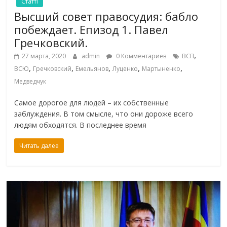
Статті
Высший совет правосудия: бабло
побеждает. Епизод 1. Павел
Гречковский.
,
27 марта, 2020
admin
0 Комментариев
ВСП
,
,
,
,
,
ВСЮ
Гречковский
Емельянов
Луценко
Мартыненко
Медведчук
Самое дорогое для людей – их собственные
заблуждения. В том смысле, что они дороже всего
людям обходятся. В последнее время
Читать далее