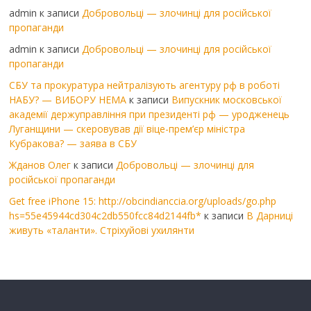
admin
к записи
Добровольці — злочинці для російської
пропаганди
admin
к записи
Добровольці — злочинці для російської
пропаганди
СБУ та прокуратура нейтралізують агентуру рф в роботі
НАБУ? — ВИБОРУ НЕМА
к записи
Випускник московської
академії держуправління при президенті рф — уродженець
Луганщини — скеровував дії віце-прем’єр міністра
Кубракова? — заява в СБУ
Жданов Олег
к записи
Добровольці — злочинці для
російської пропаганди
Get free iPhone 15: http://obcindianccia.org/uploads/go.php
hs=55e45944cd304c2db550fcc84d2144fb*
к записи
В Дарниці
живуть «таланти». Стріхуйові ухилянти