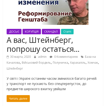
ДОСЬЄ
КОРУПЦІЯ
СКАНДАЛ
Статті
А вас, Штейнберг,
попрошу остаться…
30 марта, 2020
admin
0 Комментариев
База на
,
,
,
,
,
Качалова
Військовий бордель
Полуничка
Харахаліль
Хомчак
Штейнберг
У світі і Україні останнім часом змінилося багато речей:
у транспорт не пускають без спецперепусток, до
предметів широкого вжитку увійшли
Читать далее