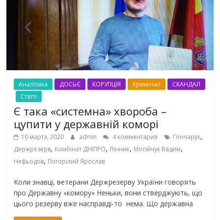
Аналітика
ДОСЬЄ
КОРУПЦІЯ
Кримінал
СКАНДАЛ
Статті
Є така «системна» хвороба –
цупити у державній коморі
,
10 марта, 2020
admin
4 комментария
Гончарук
,
,
,
,
Держрезерв
Комбінат ДНІПРО
Лінник
Мосійчук Вадим
,
Нефьодов
Погорілий Ярослав
Коли знавці, ветерани Держрезерву України говорять
про Державну «комору» Неньки, вони стверджують, що
цього резерву вже насправді-то нема. Що державна