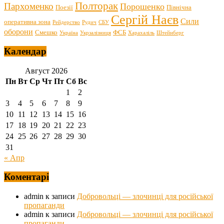
Полторак
Пархоменко
Порошенко
Поезії
Північна
Сергій Наєв
Сили
оперативна зона
Рейдерство
Рудич
СБУ
оборони
Смешко
ФСБ
Україна
Укрзалізниця
Харахаліль
Штейнберг
Календар
Август 2026
Пн
Вт
Ср
Чт
Пт
Сб
Вс
1
2
3
4
5
6
7
8
9
10
11
12
13
14
15
16
17
18
19
20
21
22
23
24
25
26
27
28
29
30
31
« Апр
Коментарі
admin
к записи
Добровольці — злочинці для російської
пропаганди
admin
к записи
Добровольці — злочинці для російської
пропаганди