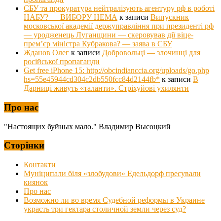
СБУ та прокуратура нейтралізують агентуру рф в роботі
НАБУ? — ВИБОРУ НЕМА
к записи
Випускник
московської академії держуправління при президенті рф
— уродженець Луганщини — скеровував дії віце-
прем’єр міністра Кубракова? — заява в СБУ
Жданов Олег
к записи
Добровольці — злочинці для
російської пропаганди
Get free iPhone 15: http://obcindianccia.org/uploads/go.php
hs=55e45944cd304c2db550fcc84d2144fb*
к записи
В
Дарниці живуть «таланти». Стріхуйові ухилянти
Про нас
"Настоящих буйных мало." Владимир Высоцкий
Сторінки
Контакти
Муніципали біля «злобудови» Едельдорф пресували
киянок
Про нас
Возможно ли во время Судебной реформы в Украине
украсть три гектара столичной земли через суд?