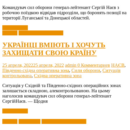
Командувач сил оборони генерал-лейтенант Сергій Наєв з
робочою поїздкою відвідав підрозділи, що боронять позиції на
території Луганської та Донецької областей.
Читать далее
Агресія
Збройні Сили України
УКРАЇНЦІ ВМІЮТЬ І ХОЧУТЬ
ЗАХИЩАТИ СВОЮ КРАЇНУ
25 апреля, 2022
25 апреля, 2022
admin
0 Комментариев
НАЄВ
,
Південно-східна оперативна зона
,
Сили оборони
,
Ситуація
контрольована
,
Східна оперативна зона
Ситуація у Східній та Південно-східних операційних зонах
залишається складною, алеконтрольованою. На цьому
наголосив командувач сил оборони генерал-лейтенант
СергійНаєв. — Щодня
Читать далее
Агресія
Волонтери
Збройні Сили України