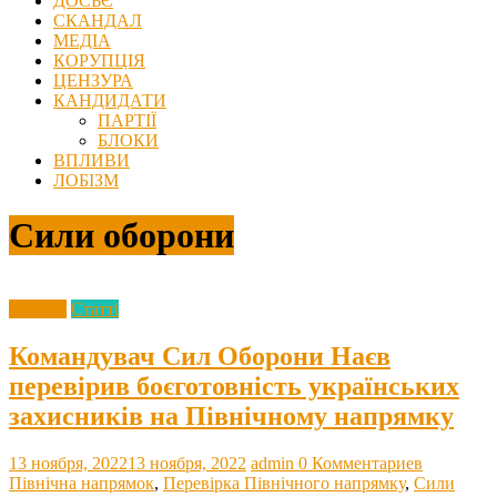
ДОСЬЄ
СКАНДАЛ
МЕДІА
КОРУПЦІЯ
ЦЕНЗУРА
КАНДИДАТИ
ПАРТІЇ
БЛОКИ
ВПЛИВИ
ЛОБІЗМ
Сили оборони
Агресія
Статті
Командувач Сил Оборони Наєв
перевірив боєготовність українських
захисників на Північному напрямку
13 ноября, 2022
13 ноября, 2022
admin
0 Комментариев
Північна напрямок
,
Перевірка Північного напрямку
,
Сили