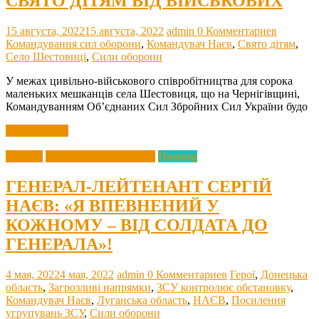
СВЯТО ДІТЯМ ВІД ВІЙСЬКОВИХ
15 августа, 2022
15 августа, 2022
admin
0 Комментариев
Командування сил оборони
,
Командувач Наєв
,
Свято дітям
,
Село Шестовиці
,
Сили оборони
У межах цивільно-військового співробітництва для сорока
маленьких мешканців села Шестовиця, що на Чернігівщині,
Командуванням Об’єднаних Сил Збройних Сил України будо
Читать далее
Агресія
Збройні Сили України
Новини
ГЕНЕРАЛ-ЛЕЙТЕНАНТ СЕРГІЙ
НАЄВ: «Я ВПЕВНЕНИЙ У
КОЖНОМУ – ВІД СОЛДАТА ДО
ГЕНЕРАЛА»!
4 мая, 2022
4 мая, 2022
admin
0 Комментариев
Герої
,
Донецька
область
,
Загрозливі напрямки
,
ЗСУ контролює обстановку
,
Командувач Наєв
,
Луганська область
,
НАЄВ
,
Посилення
угрупувань ЗСУ
,
Сили оборони