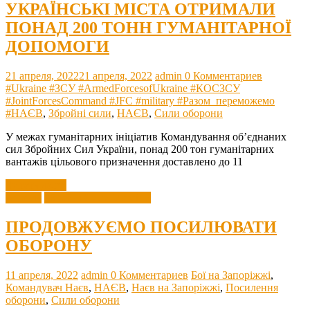
УКРАЇНСЬКІ МІСТА ОТРИМАЛИ
ПОНАД 200 ТОНН ГУМАНІТАРНОЇ
ДОПОМОГИ
21 апреля, 2022
21 апреля, 2022
admin
0 Комментариев
#Ukraine #ЗСУ #ArmedForcesofUkraine #КОСЗСУ
#JointForcesCommand #JFC #military #Разом_переможемо
#НАЄВ
,
Збройні сили
,
НАЄВ
,
Сили оборони
У межах гуманітарних ініціатив Командування об’єднаних
сил Збройних Сил України, понад 200 тон гуманітарних
вантажів цільового призначення доставлено до 11
Читать далее
Агресія
Збройні Сили України
ПРОДОВЖУЄМО ПОСИЛЮВАТИ
ОБОРОНУ
11 апреля, 2022
admin
0 Комментариев
Бої на Запоріжжі
,
Командувач Наєв
,
НАЄВ
,
Наєв на Запоріжжі
,
Посилення
оборони
,
Сили оборони