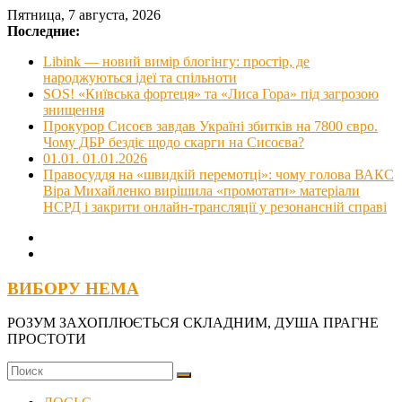
Skip
Пятница, 7 августа, 2026
to
Последние:
content
Libink — новий вимір блогінгу: простір, де
народжуються ідеї та спільноти
SOS! «Київська фортеця» та «Лиса Гора» під загрозою
знищення
Прокурор Сисоєв завдав Україні збитків на 7800 євро.
Чому ДБР бездіє щодо скарги на Сисоєва?
01.01. 01.01.2026
Правосуддя на «швидкій перемотці»: чому голова ВАКС
Віра Михайленко вирішила «промотати» матеріали
НСРД і закрити онлайн-трансляції у резонансній справі
ВИБОРУ НЕМА
РОЗУМ ЗАХОПЛЮЄТЬСЯ СКЛАДНИМ, ДУША ПРАГНЕ
ПРОСТОТИ