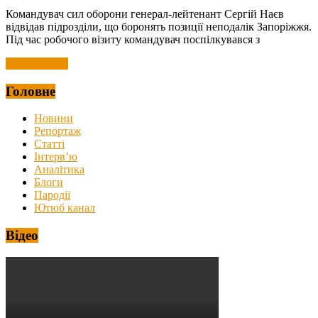
Командувач сил оборони генерал-лейтенант Сергій Наєв
відвідав підрозділи, що боронять позиції неподалік Запоріжжя.
Під час робочого візиту командувач поспілкувався з
Читать далее
Головне
Новини
Репортаж
Статті
Інтерв’ю
Аналітика
Блоги
Пародії
Ютюб канал
Відео