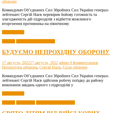
оборони
Командувач Об’єднаних Сил Збройних Сил України генерал-
лейтенант Сергій Наєв перевірив бойову готовність та
злагодженість дій підрозділів з відбиття можливого
вторгнення противника на північному
Читать далее
Агресія
Збройні Сили України
БУДУЄМО НЕПРОХІДНУ ОБОРОНУ
17 августа, 2022
17 августа, 2022
admin
0 Комментариев
Непрохідна оборона
,
Сергій Наєв
,
Сили оборони
Командувач Об’єднаних Сил Збройних Сил України генерал-
лейтенант Сергій Наєв здійснив робочу поїздку до району
виконання завдань одного з підрозділів у
Читать далее
Агресія
Волонтери
Збройні Сили України