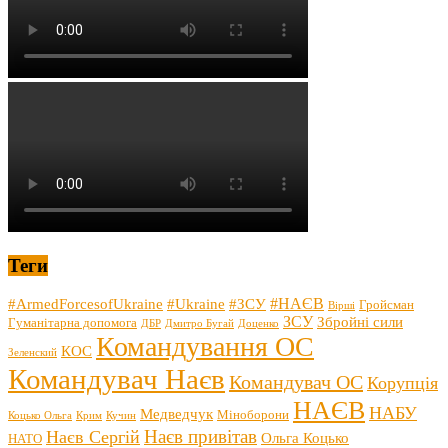
Теги
#НАЄВ
#ArmedForcesofUkraine
#Ukraine
#ЗСУ
Гройсман
Вірші
ЗСУ
Збройні сили
Гуманітарна допомога
ДБР
Дмитро Бугай
Доценко
Командування ОС
КОС
Зеленский
Командувач Наєв
Командувач ОС
Корупція
НАЄВ
НАБУ
Медведчук
Міноборони
Коцько Ольга
Крим
Кучин
Наєв привітав
Наєв Сергій
Ольга Коцько
НАТО