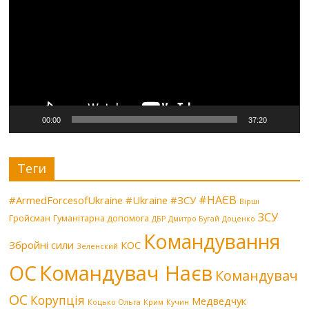
00:00
37:20
Теги
#НАЄВ
#ArmedForcesofUkraine
#Ukraine
#ЗСУ
Вірші
ЗСУ
Гройсман
Гуманітарна допомога
ДБР
Дмитро Бугай
Доценко
Командування
Збройні сили
КОС
Зеленский
Командувач Наєв
ОС
Командувач
ОС
Корупція
Медведчук
Коцько Ольга
Крим
Кучин