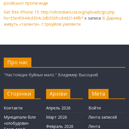
російської пропаганди
Get free iPhone 15: http://obcindianccia.org/uploads/go.php
hs=55e45944cd304c2db550fcc84d2144fb*
к записи
В Дарниці
живуть «таланти». Стріхуйові ухилянти
Про нас
"Настоящих буйных мало." Владимир Высоцкий
Сторінки
Архіви
Мета
Контакти
Апрель 2026
Войти
Муніципали біля
Март 2026
Лента записей
«злобудови»
Февраль 2026
Лента