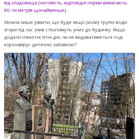
від кладовища (натомість, відповідні норми вимагають
60-ти метрів щонайменше).
Можна лише уявити, що буде якщо (коли) трупні води
згори під час злив стікатимуть униз до будинку. Якщо
додати спекотні літні дні, чи не видаватиметься тоді
коронавірус дитячою забавкою?