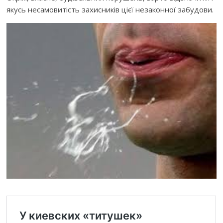
якусь несамовитість захисників цієї незаконної забудови.