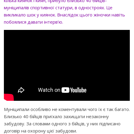
кілька киянок і киян, прибуло близько 40 бійців-
муніципалів спортивної статури, в одностроях. Це
викликало шок у киянок. Внаслідок цього жіночки навіть
побоялися давати інтерв’ю.
Муніципали особливо не коментували чого їх є так багато.
Близько 40 бійців приїхало захищати незаконну
забудову. За словами одного з бійців, у них підписано
договір на охорону цієї забудови.