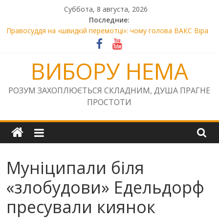
Skip
Суббота, 8 августа, 2026
to
Последние:
content
Правосуддя на «швидкій перемотці»: чому голова ВАКС Віра
Михайленко вирішила «промотати» матеріали НСРД і
закрити онлайн-трансляції у резонансній справі
ВИБОРУ НЕМА
Libink — новий вимір блогінгу: простір, де народжуються ідеї
та спільноти
SOS! «Київська фортеця» та «Лиса Гора» під загрозою
РОЗУМ ЗАХОПЛЮЄТЬСЯ СКЛАДНИМ, ДУША ПРАГНЕ
знищення
ПРОСТОТИ
Прокурор Сисоєв завдав Україні збитків на 7800 євро. Чому
ДБР бездіє щодо скарги на Сисоєва?
01.01. 01.01.2026
Муніципали біля
«злобудови» Едельдорф
пресували киянок