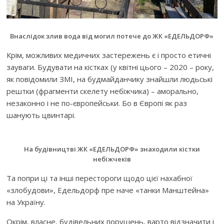
Внаслідок злив вода від могил потече до ЖК «ЕДЕЛЬДОРФ»
Крім, можливих медичних застережень є і просто етичні
зауваги. Будувати на кістках (у квітні цього – 2020 – року,
як повідомили ЗМІ, на будмайданчику знайшли людьські
рештки (фрагменти скелету небіжчика) – аморально,
незаконно і не по-європейськи. Бо в Європі як раз
шанують цвинтарі.
На будівництві ЖК «ЕДЕЛЬДОРФ» знаходили кістки
небіжчеків
Та попри ці та інші перестороги щодо цієї нахабної
«злобудови», Едельдорф пре наче «танки Манштейна»
на Україну.
Окрім, власне, будівельних порушень, варто відзначити і