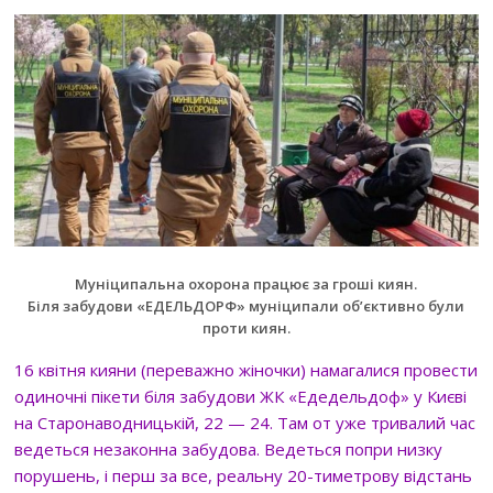
Муніципальна охорона працює за гроші киян.
Біля забудови «ЕДЕЛЬДОРФ» муніципали об’єктивно були
проти киян.
16 квітня кияни (переважно жіночки) намагалися провести
одиночні пікети біля забудови ЖК «Едедельдоф» у Києві
на Старонаводницькій, 22 — 24. Там от уже тривалий час
ведеться незаконна забудова. Ведеться попри низку
порушень, і перш за все, реальну 20-тиметрову відстань