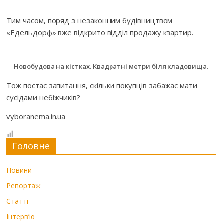
Тим часом, поряд з незаконним будівництвом
«Едельдорф» вже відкрито відділ продажу квартир.
Новобудова на кістках. Квадратні метри біля кладовища.
Тож постає запитання, скільки покупців забажає мати
сусідами небіжчиків?
vyboranema.in.ua
Головне
Новини
Репортаж
Статті
Інтерв’ю