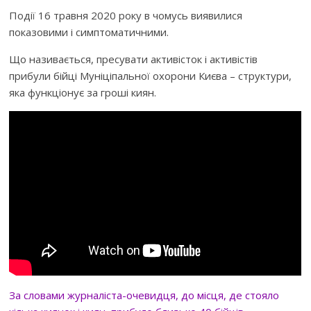
Події 16 травня 2020 року в чомусь виявилися
показовими і симптоматичними.
Що називається, пресувати активісток і активістів
прибули бійці Муніціпальної охорони Києва – структури,
яка функціонує за гроші киян.
За словами журналіста-очевидця, до місця, де стояло