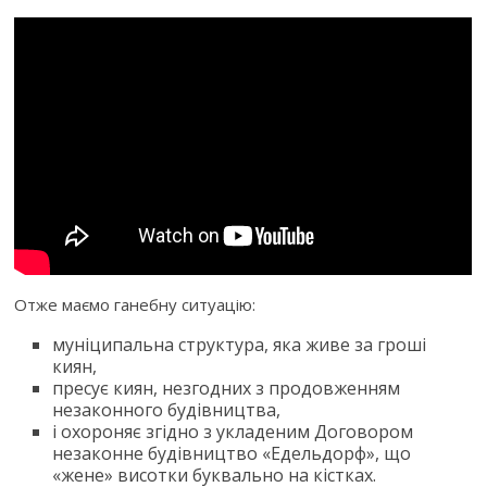
Отже маємо ганебну ситуацію:
муніципальна структура, яка живе за гроші
киян,
пресує киян, незгодних з продовженням
незаконного будівництва,
і охороняє згідно з укладеним Договором
незаконне будівництво «Едельдорф», що
«жене» висотки буквально на кістках.