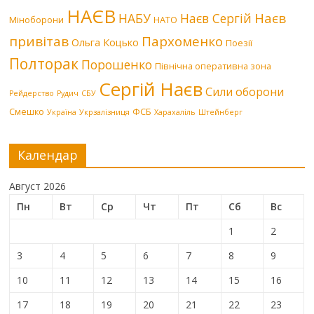
НАЄВ
Наєв
НАБУ
Наєв Сергій
Міноборони
НАТО
привітав
Пархоменко
Ольга Коцько
Поезії
Полторак
Порошенко
Північна оперативна зона
Сергій Наєв
Сили оборони
Рейдерство
Рудич
СБУ
Смешко
ФСБ
Україна
Укрзалізниця
Харахаліль
Штейнберг
Календар
Август 2026
Пн
Вт
Ср
Чт
Пт
Сб
Вс
1
2
3
4
5
6
7
8
9
10
11
12
13
14
15
16
17
18
19
20
21
22
23