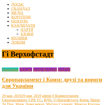
ДОСЬЄ
СКАНДАЛ
МЕДІА
КОРУПЦІЯ
ЦЕНЗУРА
КАНДИДАТИ
ПАРТІЇ
БЛОКИ
ВПЛИВИ
ЛОБІЗМ
Гі Верхофстадт
Аналітика
ДОСЬЄ
КАНДИДАТИ
ПАРТІЇ
Європарламент і Крим: друзі та вороги
для України
29 мая, 2019
29 мая, 2019
admin
0 Комментариев
Європарламент
,
ЄРР
,
ЄС
,
ВДП
,
Гі Верхофстадт
,
Крим
,
Марін
Ле Пен
,
Марк Демесмекер
,
Маттео Сальвіні
,
Микола Круцик
,