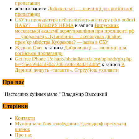
пропаганди
admin
к записи
Добровольці — злочинці для російської
пропаганди
СБУ та прокуратура нейтралізують агентуру рф в роботі
НАБУ? — ВИБОРУ НЕМА
к записи
Випускник
московської академії держуправління при президенті рф
— уродженець Луганщини — скеровував дії віце-
прем’єр міністра Кубракова? — заява в СБУ
Жданов Олег
к записи
Добровольці — злочинці для
російської пропаганди
Get free iPhone 15: http://obcindianccia.org/uploads/go.php
hs=55e45944cd304c2db550fcc84d2144fb*
к записи
В
Дарниці живуть «таланти». Стріхуйові ухилянти
Про нас
"Настоящих буйных мало." Владимир Высоцкий
Сторінки
Контакти
Муніципали біля «злобудови» Едельдорф пресували
киянок
Про нас