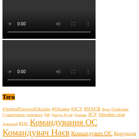
Теги
#НАЄВ
#ArmedForcesofUkraine
#Ukraine
#ЗСУ
Гройсман
Вірші
ЗСУ
Збройні сили
Гуманітарна допомога
ДБР
Дмитро Бугай
Доценко
Командування ОС
КОС
Зеленский
Командувач Наєв
Командувач ОС
Корупція