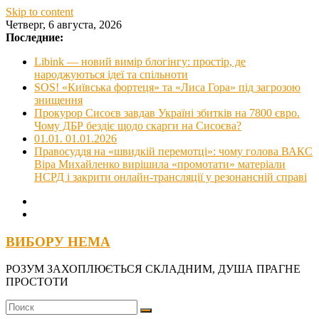
Skip to content
Четверг, 6 августа, 2026
Последние:
Libink — новий вимір блогінгу: простір, де
народжуються ідеї та спільноти
SOS! «Київська фортеця» та «Лиса Гора» під загрозою
знищення
Прокурор Сисоєв завдав Україні збитків на 7800 євро.
Чому ДБР бездіє щодо скарги на Сисоєва?
01.01. 01.01.2026
Правосуддя на «швидкій перемотці»: чому голова ВАКС
Віра Михайленко вирішила «промотати» матеріали
НСРД і закрити онлайн-трансляції у резонансній справі
ВИБОРУ НЕМА
РОЗУМ ЗАХОПЛЮЄТЬСЯ СКЛАДНИМ, ДУША ПРАГНЕ
ПРОСТОТИ