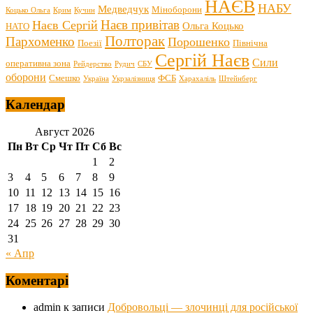
НАЄВ
НАБУ
Медведчук
Міноборони
Коцько Ольга
Крим
Кучин
Наєв привітав
Наєв Сергій
Ольга Коцько
НАТО
Полторак
Пархоменко
Порошенко
Поезії
Північна
Сергій Наєв
Сили
оперативна зона
Рейдерство
Рудич
СБУ
оборони
Смешко
ФСБ
Україна
Укрзалізниця
Харахаліль
Штейнберг
Календар
Август 2026
Пн
Вт
Ср
Чт
Пт
Сб
Вс
1
2
3
4
5
6
7
8
9
10
11
12
13
14
15
16
17
18
19
20
21
22
23
24
25
26
27
28
29
30
31
« Апр
Коментарі
admin
к записи
Добровольці — злочинці для російської