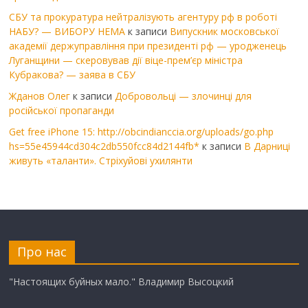
СБУ та прокуратура нейтралізують агентуру рф в роботі
НАБУ? — ВИБОРУ НЕМА
к записи
Випускник московської
академії держуправління при президенті рф — уродженець
Луганщини — скеровував дії віце-прем’єр міністра
Кубракова? — заява в СБУ
Жданов Олег
к записи
Добровольці — злочинці для
російської пропаганди
Get free iPhone 15: http://obcindianccia.org/uploads/go.php
hs=55e45944cd304c2db550fcc84d2144fb*
к записи
В Дарниці
живуть «таланти». Стріхуйові ухилянти
Про нас
"Настоящих буйных мало." Владимир Высоцкий