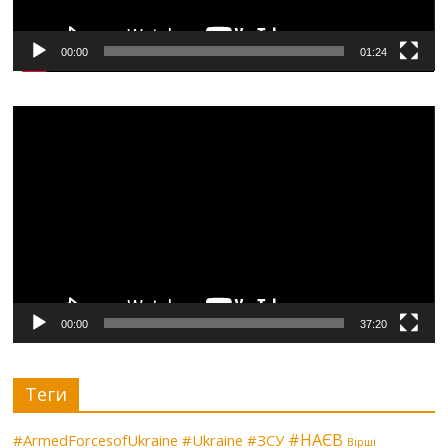
00:00
01:24
Видеоплеер
00:00
37:20
Теги
#НАЄВ
#ArmedForcesofUkraine
#Ukraine
#ЗСУ
Вірші