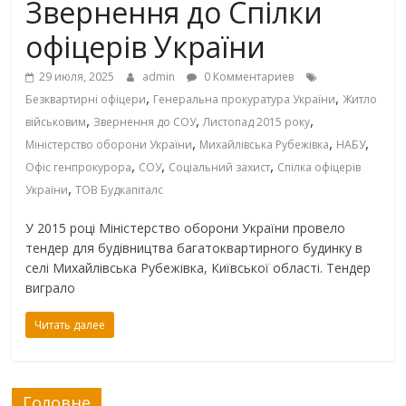
Звернення до Спілки
офіцерів України
29 июля, 2025
admin
0 Комментариев
,
,
Безквартирні офіцери
Генеральна прокуратура України
Житло
,
,
,
військовим
Звернення до СОУ
Листопад 2015 року
,
,
,
Міністерство оборони України
Михайлівська Рубежівка
НАБУ
,
,
,
Офіс генпрокурора
СОУ
Соціальний захист
Спілка офіцерів
,
України
ТОВ Будкапіталс
У 2015 році Міністерство оборони України провело
тендер для будівництва багатоквартирного будинку в
селі Михайлівська Рубежівка, Київської області. Тендер
виграло
Читать далее
Головне