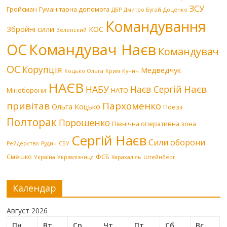
ЗСУ
Гройсман
Гуманітарна допомога
ДБР
Дмитро Бугай
Доценко
Командування
Збройні сили
КОС
Зеленский
Командувач Наєв
ОС
Командувач
ОС
Корупція
Медведчук
Коцько Ольга
Крим
Кучин
НАЄВ
Наєв
НАБУ
Наєв Сергій
Міноборони
НАТО
привітав
Пархоменко
Ольга Коцько
Поезії
Полторак
Порошенко
Північна оперативна зона
Сергій Наєв
Сили оборони
Рейдерство
Рудич
СБУ
Смешко
ФСБ
Україна
Укрзалізниця
Харахаліль
Штейнберг
Календар
Август 2026
Пн
Вт
Ср
Чт
Пт
Сб
Вс