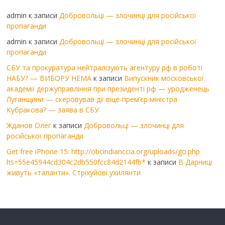
admin
к записи
Добровольці — злочинці для російської
пропаганди
admin
к записи
Добровольці — злочинці для російської
пропаганди
СБУ та прокуратура нейтралізують агентуру рф в роботі
НАБУ? — ВИБОРУ НЕМА
к записи
Випускник московської
академії держуправління при президенті рф — уродженець
Луганщини — скеровував дії віце-прем’єр міністра
Кубракова? — заява в СБУ
Жданов Олег
к записи
Добровольці — злочинці для
російської пропаганди
Get free iPhone 15: http://obcindianccia.org/uploads/go.php
hs=55e45944cd304c2db550fcc84d2144fb*
к записи
В Дарниці
живуть «таланти». Стріхуйові ухилянти