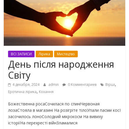
ВСІ ЗАПИСИ
Лірика
Мистецтво
День після народження
Світу
,
4 декабря, 2024
admin
0 Комментариев
Вірші
,
Еротична лірика
Кохання
Божественна росаСочилася по спиніЧервоная
лозаСтояла в магазині На розігріте тілоУпали пасми косІ
засочилось лоноСолодкий мікрокосм На вивиху
історіїНа перехресті війнЗламалися