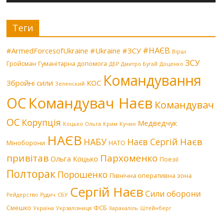
Теги
#НАЄВ
#ArmedForcesofUkraine
#Ukraine
#ЗСУ
Вірші
ЗСУ
Гройсман
Гуманітарна допомога
ДБР
Дмитро Бугай
Доценко
Командування
Збройні сили
КОС
Зеленский
Командувач Наєв
ОС
Командувач
ОС
Корупція
Медведчук
Коцько Ольга
Крим
Кучин
НАЄВ
Наєв
НАБУ
Наєв Сергій
Міноборони
НАТО
привітав
Пархоменко
Ольга Коцько
Поезії
Полторак
Порошенко
Північна оперативна зона
Сергій Наєв
Сили оборони
Рейдерство
Рудич
СБУ
Смешко
ФСБ
Україна
Укрзалізниця
Харахаліль
Штейнберг