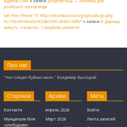
Жданов Олег
к записи
Добровольці — злочинці для
російської пропаганди
Get free iPhone 15: http://obcindianccia.org/uploads/go.php
hs=55e45944cd304c2db550fcc84d2144fb*
к записи
В Дарниці
живуть «таланти». Стріхуйові ухилянти
Про нас
"Настоящих буйных мало." Владимир Высоцкий
Сторінки
Архіви
Мета
Контакти
Апрель 2026
Войти
Муніципали біля
Март 2026
Лента записей
«злобудови»