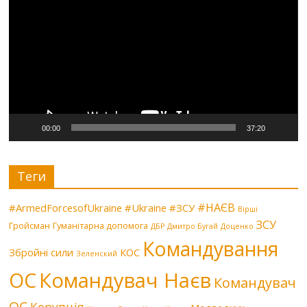
00:00
37:20
Теги
#НАЄВ
#ArmedForcesofUkraine
#Ukraine
#ЗСУ
Вірші
ЗСУ
Гройсман
Гуманітарна допомога
ДБР
Дмитро Бугай
Доценко
Командування
Збройні сили
КОС
Зеленский
Командувач Наєв
ОС
Командувач
ОС
Корупція