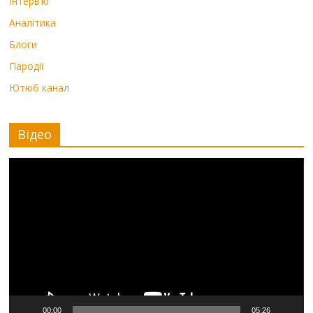
Інтерв’ю
Аналітика
Блоги
Пародії
Ютюб канал
Відео
Видеоплеер
00:00
05:26