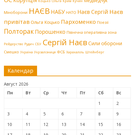
Медведчук
Коцько Ольга
Крим
Кучин
НАЄВ
Наєв
НАБУ
Наєв Сергій
Міноборони
НАТО
привітав
Пархоменко
Ольга Коцько
Поезії
Полторак
Порошенко
Північна оперативна зона
Сергій Наєв
Сили оборони
Рейдерство
Рудич
СБУ
Смешко
ФСБ
Україна
Укрзалізниця
Харахаліль
Штейнберг
Календар
Август 2026
Пн
Вт
Ср
Чт
Пт
Сб
Вс
1
2
3
4
5
6
7
8
9
10
11
12
13
14
15
16
17
18
19
20
21
22
23