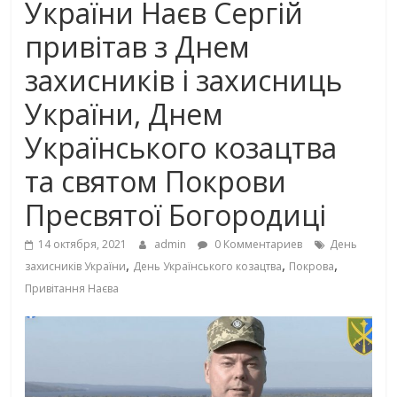
України Наєв Сергій
привітав з Днем
захисників і захисниць
України, Днем
Українського козацтва
та святом Покрови
Пресвятої Богородиці
14 октября, 2021
admin
0 Комментариев
День
,
,
,
захисників України
День Українського козацтва
Покрова
Привітання Наєва