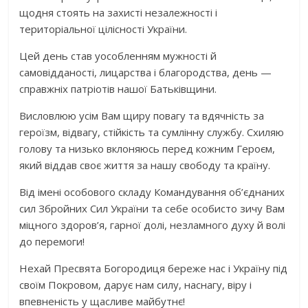
щодня стоять на захисті незалежності і
територіальної цілісності України.
Цей день став уособленням мужності й
самовідданості, лицарства і благородства, день —
справжніх патріотів нашої Батьківщини.
Висловлюю усім Вам щиру повагу та вдячність за
героїзм, відвагу, стійкість та сумлінну службу. Схиляю
голову та низько вклоняюсь перед кожним Героєм,
який віддав своє життя за нашу свободу та країну.
Від імені особового складу Командування об’єднаних
сил Збройних Сил України та себе особисто зичу Вам
міцного здоров’я, гарної долі, незламного духу й волі
до перемоги!
Нехай Пресвята Богородиця береже нас і Україну під
своїм Покровом, дарує нам силу, наснагу, віру і
впевненість у щасливе майбутнє!