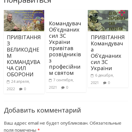
Командувач
Об’єднаних
сил ЗС
ПРИВІТАННЯ
ПРИВІТАННЯ
України
З
Командувач
привітав
ВЕЛИКОДНЕ
а
розвідників
М
Об’єднаних
з
КОМАНДУВА
сил ЗС
професійни
ЧА СИЛ
України
м святом
ОБОРОНИ
6 декабря,
7 сентября,
24 апреля,
2021
0
2021
0
2022
0
Добавить комментарий
Ваш адрес email не будет опубликован.
Обязательные
поля помечены
*