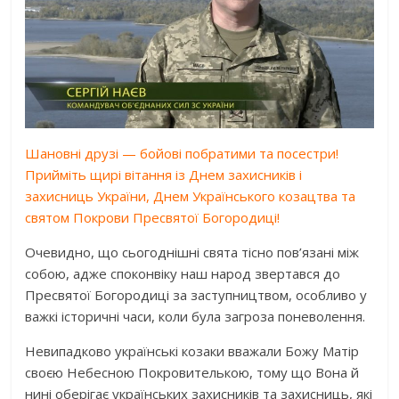
Шановні друзі — бойові побратими та посестри!
Прийміть щирі вітання із Днем захисників і
захисниць України, Днем Українського козацтва та
святом Покрови Пресвятої Богородиці!
Очевидно, що сьогоднішні свята тісно пов’язані між
собою, адже споконвіку наш народ звертався до
Пресвятої Богородиці за заступництвом, особливо у
важкі історичні часи, коли була загроза поневолення.
Невипадково українські козаки вважали Божу Матір
своєю Небесною Покровителькою, тому що Вона й
нині оберігає українських захисників та захисниць, які