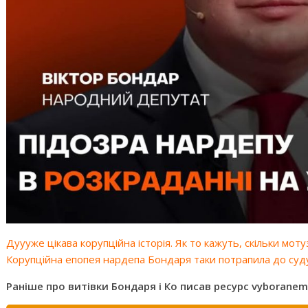
Дуууже цікава корупційна історія. Як то кажуть, скільки моту
Корупційна епопея нардепа Бондаря таки потрапила до суд
Раніше про витівки Бондаря і Ко писав ресурс vyboranem