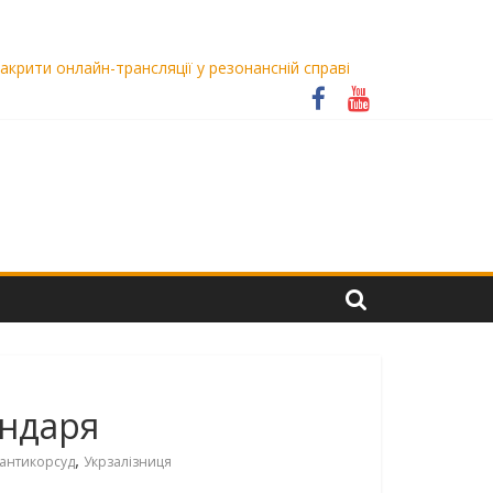
крити онлайн-трансляції у резонансній справі
ондаря
,
антикорсуд
Укрзалізниця