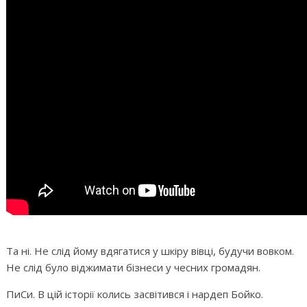
Та ні. Не слід йому вдягатися у шкіру вівці, будучи вовком.
Не слід було віджимати бізнеси у чесних громадян.
ПиСи. В цій історії колись засвітився і нардеп Бойко.