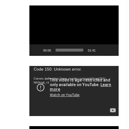
Видеоплеер
00:00
01:41
Видеоплеер
Code 150: Unknown error.
Скачать файл: https://www.youtube.com/watch?v=wkTUU-
NEGUg&_=3
Видеоплеер