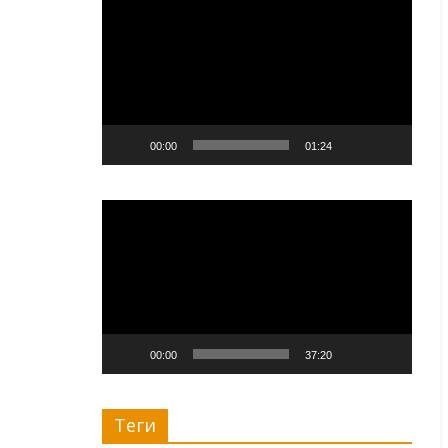
00:00
01:24
Видеоплеер
00:00
37:20
Теги