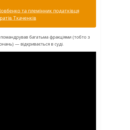
 Довбенко та племінник податківця
ратів Ткаченків
й помандрував багатьма фракціями (тобто з
онань) — відкривається в суді.