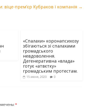
: віце-прем’єр Кубраков і компанія
→
«Спалахи» коронапсихозу
ан
збігаються зі спалахами
я
громадського
невдоволення.
Дегенеративна «влада»
готує «атвєтку»
громадським протестам.
15 июня, 2020
0
помечены
*