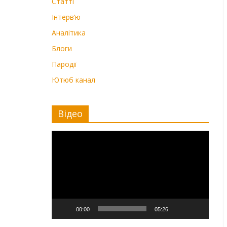
Статті
Інтерв’ю
Аналітика
Блоги
Пародії
Ютюб канал
Відео
Видеоплеер
00:00
05:26