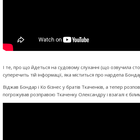
І те, про що йдеться на судовому слуханні (що озвучила ст
суперечить тій інформації, яка міститься про нардепа Бонда
Віджав Бондар і Ко бізнес у братів Ткаченків, а тепер розпо
погрожував розправою Ткаченку Олександру і взагалі є білим