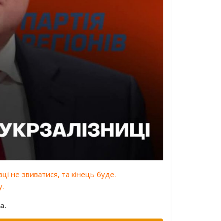
зці не звиватися, та кінець буде.
у.
a.