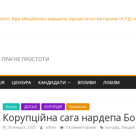
ВАКС Віра Михайленко вирішила «промотати» матеріали НСРД і за
уються ідеї та спільноти
озою знищення
вро. Чому ДБР бездіє щодо скарги на Сисоєва?
 ПРАГНЕ ПРОСТОТИ
ІЯ
ЦЕНЗУРА
КАНДИДАТИ
ВПЛИВИ
ЛОБІЗМ
Блоги
ДОСЬЄ
КОРУПЦІЯ
Кримінал
Корупційна сага нардепа Б
,
29 января, 2025
admin
0 Комментариев
Бондар
Вищий 