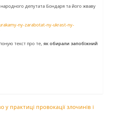
гу народного депутата Бондаря та його жваву
durakamy-ny-zarabotat-ny-ukrast-ny-
/
опоную текст про те,
як обирали запобіжний
 у практиці провокації злочинів і