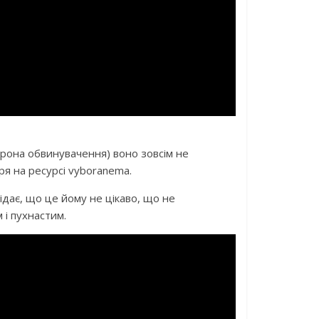
орона обвинувачення) воно зовсім не
ря на ресурсі vyboranema.
відає, що це йому не цікаво, що не
 і пухнастим.