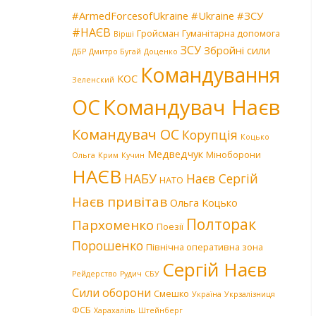
#ArmedForcesofUkraine
#Ukraine
#ЗСУ
#НАЄВ
Гройсман
Гуманітарна допомога
Вірші
ЗСУ
Збройні сили
ДБР
Дмитро Бугай
Доценко
Командування
КОС
Зеленский
Командувач Наєв
ОС
Командувач ОС
Корупція
Коцько
Медведчук
Міноборони
Ольга
Крим
Кучин
НАЄВ
НАБУ
Наєв Сергій
НАТО
Наєв привітав
Ольга Коцько
Полторак
Пархоменко
Поезії
Порошенко
Північна оперативна зона
Сергій Наєв
Рейдерство
Рудич
СБУ
Сили оборони
Смешко
Україна
Укрзалізниця
ФСБ
Харахаліль
Штейнберг