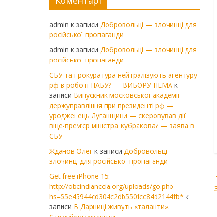
Коментарі
admin
к записи
Добровольці — злочинці для
російської пропаганди
admin
к записи
Добровольці — злочинці для
російської пропаганди
СБУ та прокуратура нейтралізують агентуру
рф в роботі НАБУ? — ВИБОРУ НЕМА
к
записи
Випускник московської академії
держуправління при президенті рф —
уродженець Луганщини — скеровував дії
віце-прем’єр міністра Кубракова? — заява в
СБУ
Жданов Олег
к записи
Добровольці —
злочинці для російської пропаганди
Get free iPhone 15:
http://obcindianccia.org/uploads/go.php
hs=55e45944cd304c2db550fcc84d2144fb*
к
записи
В Дарниці живуть «таланти».
Стріхуйові ухилянти