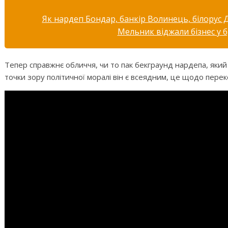
Як нардеп Бондар, банкір Волинець, білорус
Мельник віджали бізнес у б
Тепер справжнє обличчя, чи то пак бекграунд нардепа, яки
точки зору політичної моралі він є всеядним, це щодо перек