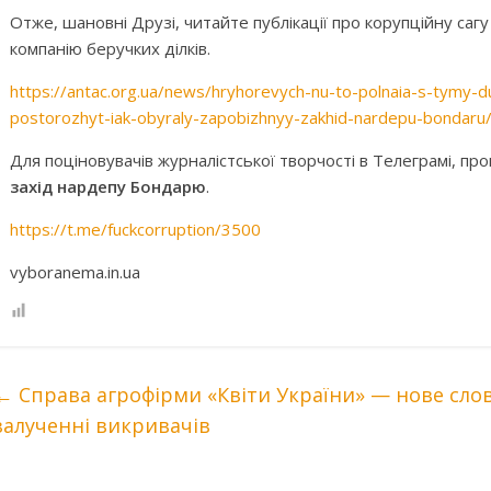
Отже, шановні Друзі, читайте публікації про корупційну са
компанію беручких ділків.
https://antac.org.ua/news/hryhorevych-nu-to-polnaia-s-tymy-
postorozhyt-iak-obyraly-zapobizhnyy-zakhid-nardepu-bondaru
Для поціновувачів журналістської творчості в Телеграмі, пр
захід нардепу Бондарю
.
https://t.me/fuckcorruption/3500
vyboranema.in.ua
←
Справа агрофірми «Квіти України» — нове слово
залученні викривачів