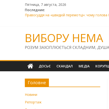
Skip
Пятница, 7 августа, 2026
to
Последние:
content
Правосуддя на «швидкій перемотці»: чому голова 
Libink — новий вимір блогінгу: простір, де народж
SOS! «Київська фортеця» та «Лиса Гора» під загр
Прокурор Сисоєв завдав Україні збитків на 7800 є
ВИБОРУ НЕМА
01.01. 01.01.2026
РОЗУМ ЗАХОПЛЮЄТЬСЯ СКЛАДНИМ, ДУША
ДОСЬЄ
СКАНДАЛ
МЕДІА
КОРУПЦ
Головне
Новини
Репортаж