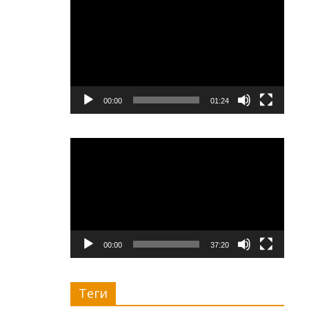
00:00
01:24
Видеоплеер
00:00
37:20
Теги