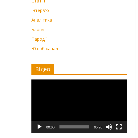
Статті
Інтерв’ю
Аналітика
Блоги
Пародії
Ютюб канал
Відео
Видеоплеер
00:00
05:26