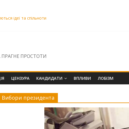
уються ідеї та спільноти
озою знищення
вро. Чому ДБР бездіє щодо скарги на Сисоєва?
ВАКС Віра Михайленко вирішила «промотати» матеріали НСРД і за
 ПРАГНЕ ПРОСТОТИ
ІЯ
ЦЕНЗУРА
КАНДИДАТИ
ВПЛИВИ
ЛОБІЗМ
Вибори президента