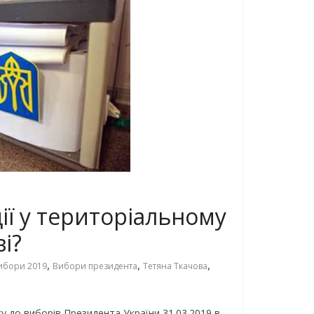
ії у територіальному
і?
,
,
,
ибори 2019
Вибори президента
Тетяна Ткачова
 до виборів Президента України 31.03.2019 в