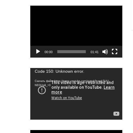
Видеоплеер
00:00
01:41
Видеоплеер
Code 150: Unknown error.
Скачать файл: https://www.youtube.com/watch?v=wkTUU-
NEGUg&_=3
Видеоплеер