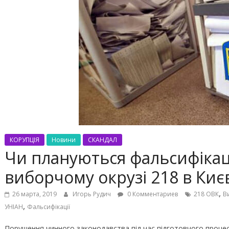
КОРУПЦІЯ
Новини
СКАНДАЛ
Чи плануються фальсифікац
виборчому окрузі 218 в Києв
,
26 марта, 2019
Игорь Рудич
0 Комментариев
218 ОВК
В
,
УНІАН
Фальсифікації
Порушення чинного законодавства під час підготовчого процесу