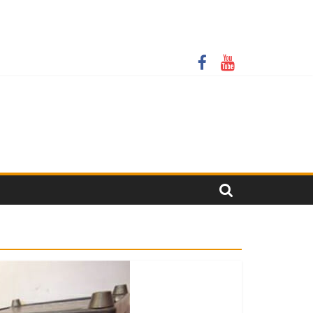
крити онлайн-трансляції у резонансній справі