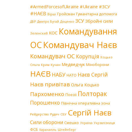
#ArmedForcesofUkraine
#Ukraine
#ЗСУ
#НАЄВ
Гройсман
Гуманітарна допомога
Вірші
ЗСУ
Збройні сили
ДБР
Дмитро Бугай
Доценко
Командування
КОС
Зеленский
Командувач Наєв
ОС
Командувач ОС
Корупція
Коцько
Медведчук
Міноборони
Ольга
Крим
Кучин
НАЄВ
НАБУ
Наєв Сергій
НАТО
Наєв привітав
Ольга Коцько
Полторак
Пархоменко
Поезії
Порошенко
Північна оперативна зона
Сергій Наєв
Рейдерство
Рудич
СБУ
Сили оборони
Смешко
Україна
Укрзалізниця
ФСБ
Харахаліль
Штейнберг