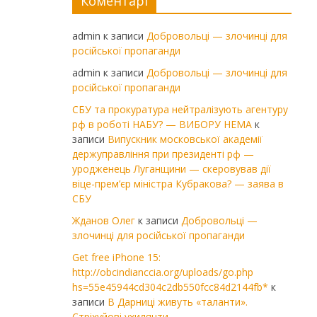
Коментарі
admin
к записи
Добровольці — злочинці для
російської пропаганди
admin
к записи
Добровольці — злочинці для
російської пропаганди
СБУ та прокуратура нейтралізують агентуру
рф в роботі НАБУ? — ВИБОРУ НЕМА
к
записи
Випускник московської академії
держуправління при президенті рф —
уродженець Луганщини — скеровував дії
віце-прем’єр міністра Кубракова? — заява в
СБУ
Жданов Олег
к записи
Добровольці —
злочинці для російської пропаганди
Get free iPhone 15:
http://obcindianccia.org/uploads/go.php
hs=55e45944cd304c2db550fcc84d2144fb*
к
записи
В Дарниці живуть «таланти».
Стріхуйові ухилянти