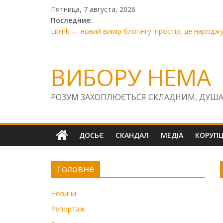
Skip
Пятница, 7 августа, 2026
to
Последние:
content
Libink — новий вимір блогінгу: простір, де народж
SOS! «Київська фортеця» та «Лиса Гора» під загр
Прокурор Сисоєв завдав Україні збитків на 7800 є
01.01. 01.01.2026
ВИБОРУ НЕМА
Правосуддя на «швидкій перемотці»: чому голова 
РОЗУМ ЗАХОПЛЮЄТЬСЯ СКЛАДНИМ, ДУША
ДОСЬЄ
СКАНДАЛ
МЕДІА
КОРУПЦ
Головне
Новини
Репортаж