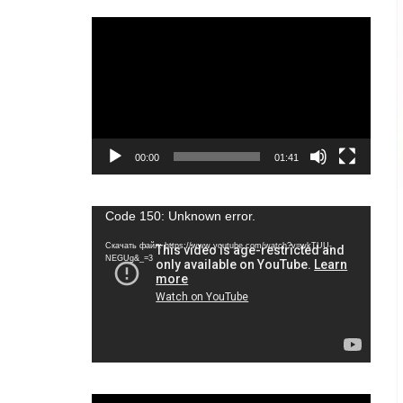
Видеоплеер
00:00
01:41
Видеоплеер
Code 150: Unknown error.
Скачать файл: https://www.youtube.com/watch?v=wkTUU-
NEGUg&_=3
Видеоплеер