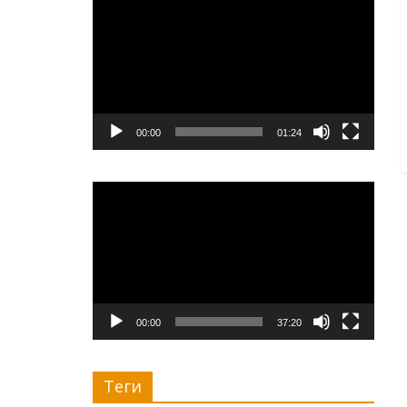
00:00
01:24
Видеоплеер
00:00
37:20
Теги