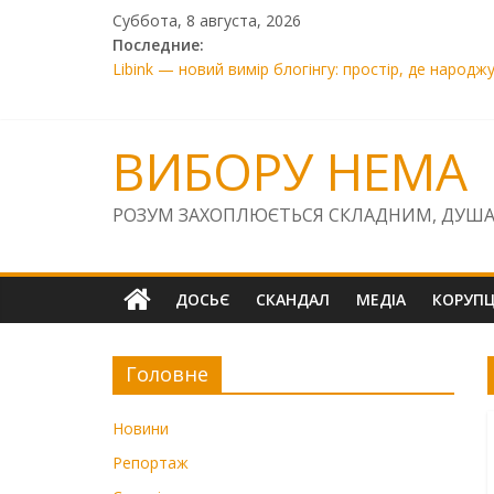
Skip
Суббота, 8 августа, 2026
to
Последние:
content
Libink — новий вимір блогінгу: простір, де народж
SOS! «Київська фортеця» та «Лиса Гора» під загр
Прокурор Сисоєв завдав Україні збитків на 7800 є
01.01. 01.01.2026
ВИБОРУ НЕМА
Правосуддя на «швидкій перемотці»: чому голова 
РОЗУМ ЗАХОПЛЮЄТЬСЯ СКЛАДНИМ, ДУША
ДОСЬЄ
СКАНДАЛ
МЕДІА
КОРУПЦ
Головне
Новини
Репортаж