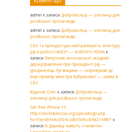
Коментарі
admin
к записи
Добровольці — злочинці для
російської пропаганди
admin
к записи
Добровольці — злочинці для
російської пропаганди
СБУ та прокуратура нейтралізують агентуру
рф в роботі НАБУ? — ВИБОРУ НЕМА
к
записи
Випускник московської академії
держуправління при президенті рф —
уродженець Луганщини — скеровував дії
віце-прем’єр міністра Кубракова? — заява в
СБУ
Жданов Олег
к записи
Добровольці —
злочинці для російської пропаганди
Get free iPhone 15:
http://obcindianccia.org/uploads/go.php
hs=55e45944cd304c2db550fcc84d2144fb*
к
записи
В Дарниці живуть «таланти».
Стріхуйові ухилянти