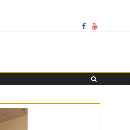
крити онлайн-трансляції у резонансній справі