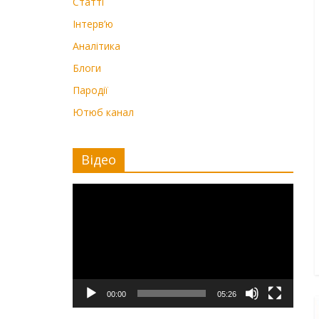
Статті
Інтерв’ю
Аналітика
Блоги
Пародії
Ютюб канал
Відео
Видеоплеер
00:00
05:26