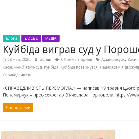
Блоги
ДОСЬЄ
МЕДІА
Куйбіда виграв суд у Порош
,
28 мая, 2020
admin
0 Комментариев
Адмінресурс
Васил
,
,
,
Касаційний адмінсуд
Куйбіда
Куйбіда повернувся
Нацакадемія держуп
Справедливість
«СПРАВЕДЛИВІСТЬ ПЕРЕМОГЛА,» — написав 19 травня цього рок
Понамарчук – прес-секретар В’ячеслава Чорновола. https://w
Читать далее