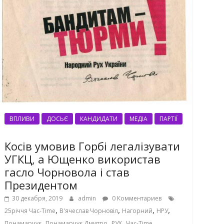
ВПЛИВИ
ДОСЬЄ
КАНДИДАТИ
МЕДІА
ПАРТІЇ
Косів умовив Горбі легалізувати
УГКЦ, а Ющенко використав
гасло Чорновола і став
Президентом
30 декабря, 2019
admin
0 Комментариев
,
,
,
,
25річчя Час-Time
В'ячеслав Чорновіл
Нагорний
НРУ
,
,
,
,
Понамарчук
Понамарчук Дмитро
РУХ
Час-Time