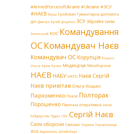
#ArmedForcesofUkraine
#Ukraine
#ЗСУ
#НАЄВ
Гройсман
Гуманітарна допомога
Вірші
ЗСУ
Збройні сили
ДБР
Дмитро Бугай
Доценко
Командування
КОС
Зеленский
Командувач Наєв
ОС
Командувач ОС
Корупція
Коцько
Медведчук
Міноборони
Ольга
Крим
Кучин
НАЄВ
НАБУ
Наєв Сергій
НАТО
Наєв привітав
Ольга Коцько
Полторак
Пархоменко
Поезії
Порошенко
Північна оперативна зона
Сергій Наєв
Рейдерство
Рудич
СБУ
Сили оборони
Смешко
Україна
Укрзалізниця
ФСБ
Харахаліль
Штейнберг