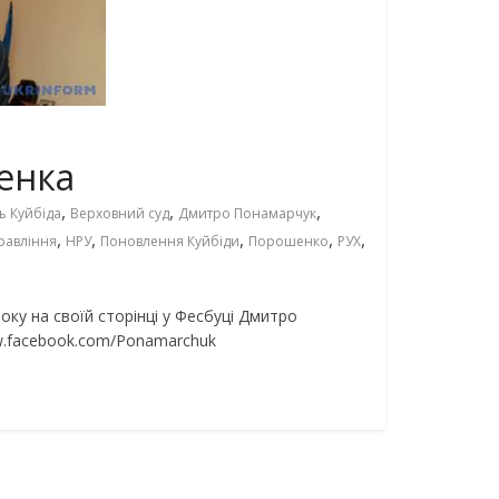
енка
,
,
,
ь Куйбіда
Верховний суд
Дмитро Понамарчук
,
,
,
,
,
равління
НРУ
Поновлення Куйбіди
Порошенко
РУХ
у на своїй сторінці у Фесбуці Дмитро
ww.facebook.com/Ponamarchuk