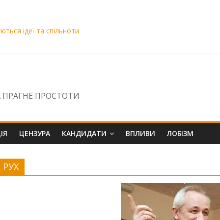
уються ідеї та спільноти
озою знищення
вро. Чому ДБР бездіє щодо скарги на Сисоєва?
ВАКС Віра Михайленко вирішила «промотати» матеріали НСРД і за
 ПРАГНЕ ПРОСТОТИ
ІЯ
ЦЕНЗУРА
КАНДИДАТИ
ВПЛИВИ
ЛОБІЗМ
РУХ